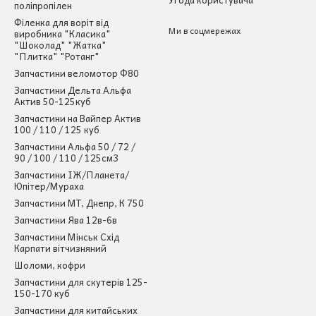
поліпропілен
Філенка для воріт від
Ми в соцмережах
виробника "Класика"
"Шоколад" "Жатка"
"Плитка" "Ротанг"
Запчастини веломотор Ф80
Запчастини Дельта Альфа
Актив 50-125куб
Запчастини на Вайпер Актив
100 / 110 / 125 куб
Запчастини Альфа 50 / 72 /
90 / 100 / 110 / 125см3
Запчастини ІЖ/Планета/
Юпітер/Мураха
Запчастини МТ, Днепр, К 750
Запчастини Ява 12в-6в
Запчастини Мінськ Схід
Карпати вітчизняний
Шоломи, кофри
Запчастини для скутерів 125-
150-170 куб
Запчастини для китайських