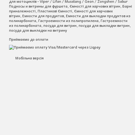
для мотоциклів - Viper / Lifan / Musstang / Geon / Zongshen / Sabur
Подносы и витрины для фуршета, Ємності для харчових вітрин, Барні
приналежності, Пластикові Ємності, Ємності для харчових
вітрин, Емкости для продуктов, Емкости для выкладки продуктов из
поликарбоната, Гастроемкости из полипропилена, Гастроемкости
из поликарбоната, посуда для витрин, посуда для выкладки витрин,
посуда для выкладки на витрину
Приймаємо до оплати
Мобільна версія