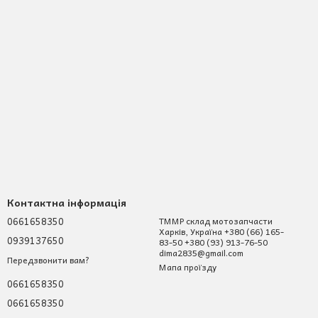
Контактна інформація
0661658350
ТММР склад мотозапчасти
Харків, Україна +380 (66) 165-
0939137650
83-50 +380 (93) 913-76-50
dima2835@gmail.com
Передзвонити вам?
Мапа проїзду
0661658350
0661658350