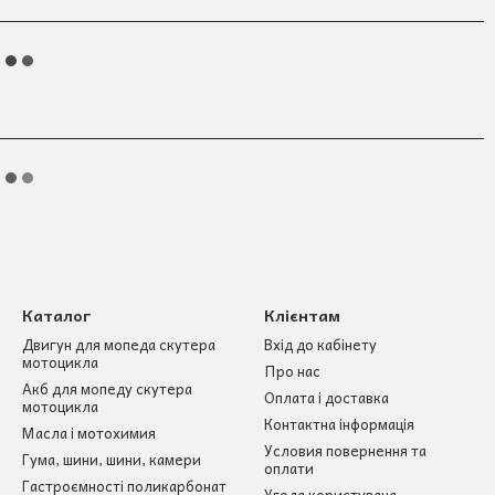
Каталог
Клієнтам
Двигун для мопеда скутера
Вхід до кабінету
мотоцикла
Про нас
Акб для мопеду скутера
Оплата і доставка
мотоцикла
Контактна інформація
Масла і мотохимия
Условия повернення та
Гума, шини, шини, камери
оплати
Гастроємності поликарбонат
Угода користувача