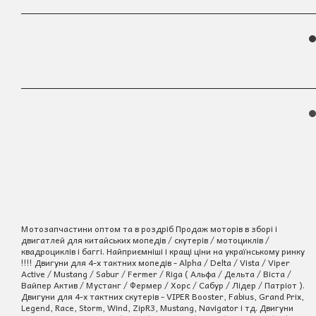
Мотозапчастини оптом та в роздріб Продаж моторів в зборі і
двигатлей для китайських мопедів / скутерів / мотоциклів /
квадроциклів і баггі. Найприємніші і кращі ціни на українському ринку
!!!! Двигуни для 4-х тактних мопедів - Alpha / Delta / Vista / Viper
Active / Mustang / Sabur / Fermer / Riga ( Альфа / Дельта / Віста /
Вайпер Актив / Мустанг / Фермер / Хорс / Сабур / Лідер / Патріот ).
Двигуни для 4-х тактних скутерів - VIPER Booster, Fabius, Grand Prix,
Legend, Race, Storm, Wind, ZipR3, Mustang, Navigator і тд. Двигуни