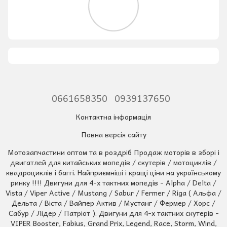
0661658350
0939137650
Контактна інформація
Повна версія сайту
Мотозапчастини оптом та в роздріб Продаж моторів в зборі і
двигатлей для китайських мопедів / скутерів / мотоциклів /
квадроциклів і баггі. Найприємніші і кращі ціни на українському
ринку !!!! Двигуни для 4-х тактних мопедів - Alpha / Delta /
Vista / Viper Active / Mustang / Sabur / Fermer / Riga ( Альфа /
Дельта / Віста / Вайпер Актив / Мустанг / Фермер / Хорс /
Сабур / Лідер / Патріот ). Двигуни для 4-х тактних скутерів -
VIPER Booster, Fabius, Grand Prix, Legend, Race, Storm, Wind,