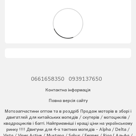
0661658350
0939137650
Контактна інформація
Повна версія сайту
Мотозапчастини оптом та в роздріб Продаж моторів в зборі і
двигатлей для китайських мопедів / скутерів / мотоциклів /
квадроциклів і баггі. Найприємніші і кращі ціни на українському
ринку !!!! Двигуни для 4-х тактних мопедів - Alpha / Delta /
Vista / Viper Active / Mustang / Sabur / Fermer / Riga ( Альфа /