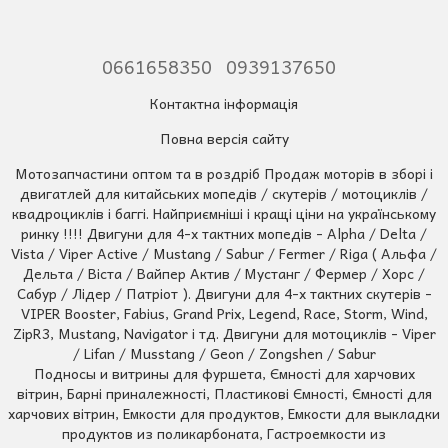
0661658350
0939137650
Контактна інформація
Повна версія сайту
Мотозапчастини оптом та в роздріб Продаж моторів в зборі і
двигатлей для китайських мопедів / скутерів / мотоциклів /
квадроциклів і баггі. Найприємніші і кращі ціни на українському
ринку !!!! Двигуни для 4-х тактних мопедів - Alpha / Delta /
Vista / Viper Active / Mustang / Sabur / Fermer / Riga ( Альфа /
Дельта / Віста / Вайпер Актив / Мустанг / Фермер / Хорс /
Сабур / Лідер / Патріот ). Двигуни для 4-х тактних скутерів -
VIPER Booster, Fabius, Grand Prix, Legend, Race, Storm, Wind,
ZipR3, Mustang, Navigator і тд. Двигуни для мотоциклів - Viper
/ Lifan / Musstang / Geon / Zongshen / Sabur
Подносы и витрины для фуршета, Ємності для харчових
вітрин, Барні приналежності, Пластикові Ємності, Ємності для
харчових вітрин, Емкости для продуктов, Емкости для выкладки
продуктов из поликарбоната, Гастроемкости из