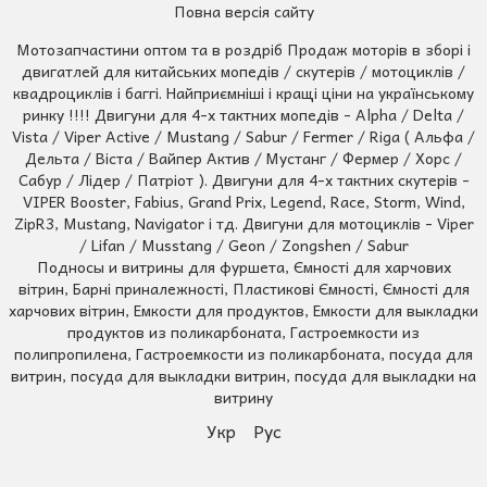
Повна версія сайту
Мотозапчастини оптом та в роздріб Продаж моторів в зборі і
двигатлей для китайських мопедів / скутерів / мотоциклів /
квадроциклів і баггі. Найприємніші і кращі ціни на українському
ринку !!!! Двигуни для 4-х тактних мопедів - Alpha / Delta /
Vista / Viper Active / Mustang / Sabur / Fermer / Riga ( Альфа /
Дельта / Віста / Вайпер Актив / Мустанг / Фермер / Хорс /
Сабур / Лідер / Патріот ). Двигуни для 4-х тактних скутерів -
VIPER Booster, Fabius, Grand Prix, Legend, Race, Storm, Wind,
ZipR3, Mustang, Navigator і тд. Двигуни для мотоциклів - Viper
/ Lifan / Musstang / Geon / Zongshen / Sabur
Подносы и витрины для фуршета, Ємності для харчових
вітрин, Барні приналежності, Пластикові Ємності, Ємності для
харчових вітрин, Емкости для продуктов, Емкости для выкладки
продуктов из поликарбоната, Гастроемкости из
полипропилена, Гастроемкости из поликарбоната, посуда для
витрин, посуда для выкладки витрин, посуда для выкладки на
витрину
Укр
Рус