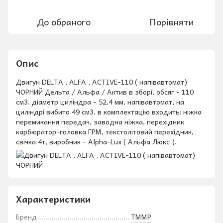
До обраного
Порівняти
Опис
Двигун DELTA , ALFA , ACTIVE-110 ( напівавтомат)
ЧОРНИЙ Дельта / Альфа / Актив в зборі, обсяг - 110
см3, діаметр циліндра - 52,4 мм, напівавтомат, на
циліндрі вибито 49 см3, в комплектацію входить: ніжка
перемикання передач, заводна ніжка, перехідник
карбюратор-головка ГРМ, текстолітовий перехідник,
свічка 4т, виробник - Аlpha-Lux ( Альфа Люкс ).
Характеристики
Бренд
ТММР