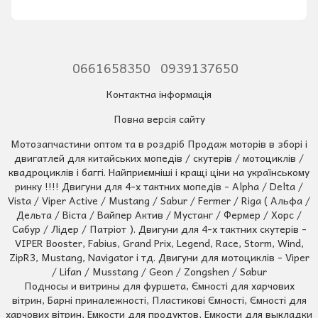
0661658350
0939137650
Контактна інформація
Повна версія сайту
Мотозапчастини оптом та в роздріб Продаж моторів в зборі і
двигатлей для китайських мопедів / скутерів / мотоциклів /
квадроциклів і баггі. Найприємніші і кращі ціни на українському
ринку !!!! Двигуни для 4-х тактних мопедів - Alpha / Delta /
Vista / Viper Active / Mustang / Sabur / Fermer / Riga ( Альфа /
Дельта / Віста / Вайпер Актив / Мустанг / Фермер / Хорс /
Сабур / Лідер / Патріот ). Двигуни для 4-х тактних скутерів -
VIPER Booster, Fabius, Grand Prix, Legend, Race, Storm, Wind,
ZipR3, Mustang, Navigator і тд. Двигуни для мотоциклів - Viper
/ Lifan / Musstang / Geon / Zongshen / Sabur
Подносы и витрины для фуршета, Ємності для харчових
вітрин, Барні приналежності, Пластикові Ємності, Ємності для
харчових вітрин, Емкости для продуктов, Емкости для выкладки