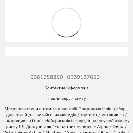
0661658350
0939137650
Контактна інформація
Повна версія сайту
Мотозапчастини оптом та в роздріб Продаж моторів в зборі і
двигатлей для китайських мопедів / скутерів / мотоциклів /
квадроциклів і баггі. Найприємніші і кращі ціни на українському
ринку !!!! Двигуни для 4-х тактних мопедів - Alpha / Delta /
Vista / Viper Active / Mustang / Sabur / Fermer / Riga ( Альфа /