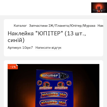
Каталог
Запчастини ІЖ/Планета/Юпітер/Мураха
Накле
Наклейка "ЮПІТЕР" (13 шт.,
синій)
Артикул:
10qw7
Написати відгук
−1%