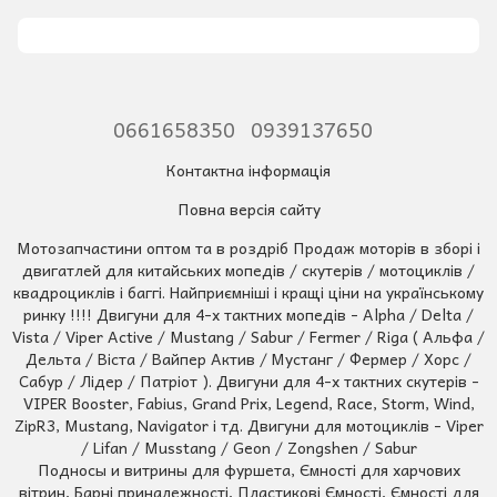
0661658350
0939137650
Контактна інформація
Повна версія сайту
Мотозапчастини оптом та в роздріб Продаж моторів в зборі і
двигатлей для китайських мопедів / скутерів / мотоциклів /
квадроциклів і баггі. Найприємніші і кращі ціни на українському
ринку !!!! Двигуни для 4-х тактних мопедів - Alpha / Delta /
Vista / Viper Active / Mustang / Sabur / Fermer / Riga ( Альфа /
Дельта / Віста / Вайпер Актив / Мустанг / Фермер / Хорс /
Сабур / Лідер / Патріот ). Двигуни для 4-х тактних скутерів -
VIPER Booster, Fabius, Grand Prix, Legend, Race, Storm, Wind,
ZipR3, Mustang, Navigator і тд. Двигуни для мотоциклів - Viper
/ Lifan / Musstang / Geon / Zongshen / Sabur
Подносы и витрины для фуршета, Ємності для харчових
вітрин, Барні приналежності, Пластикові Ємності, Ємності для