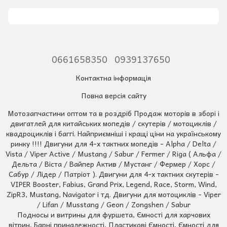
0661658350
0939137650
Контактна інформація
Повна версія сайту
Мотозапчастини оптом та в роздріб Продаж моторів в зборі і
двигатлей для китайських мопедів / скутерів / мотоциклів /
квадроциклів і баггі. Найприємніші і кращі ціни на українському
ринку !!!! Двигуни для 4-х тактних мопедів - Alpha / Delta /
Vista / Viper Active / Mustang / Sabur / Fermer / Riga ( Альфа /
Дельта / Віста / Вайпер Актив / Мустанг / Фермер / Хорс /
Сабур / Лідер / Патріот ). Двигуни для 4-х тактних скутерів -
VIPER Booster, Fabius, Grand Prix, Legend, Race, Storm, Wind,
ZipR3, Mustang, Navigator і тд. Двигуни для мотоциклів - Viper
/ Lifan / Musstang / Geon / Zongshen / Sabur
Подносы и витрины для фуршета, Ємності для харчових
вітрин, Барні приналежності, Пластикові Ємності, Ємності для