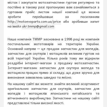
містах і закупуєте мотозапчастини гуртом регулярно та
постійно в такому разі пропонуємо вам ознайомиться з
гуртовим прайс листом нашої компанії це можна
зробити перейшовши за посиланням
http://motoevoparts.com.ua/price
або зробивши запит
на імейл
ukr.tmmp@gmail.com
Наша компанія ТММР заснована в 1998 році як компанія
постачальник мототоварів на територію України.
Основний напрям — це продаж запчастин для мопедів,
запчастин для скутерів і мотоциклів великим гуртом на
всій території України. Кілька років тому ми відкрили
роздрібні інтернет-магази з продажу мотозапчастин.
Інтернет-магазин запчастин для скутера мопеда та
мотоцикла працює прямо зі складу, що дуже зручно для
виконання замовлень швидко та якісно.
На нашому сайті ви можете знайти великий асортимент
оригінальних запчастин для скутерів, запчастин для
мопедів і мотоциклів японського китайського та
вітчизняного виробництва. Запчастини на нашому сайті
представлені тільки високої якості.