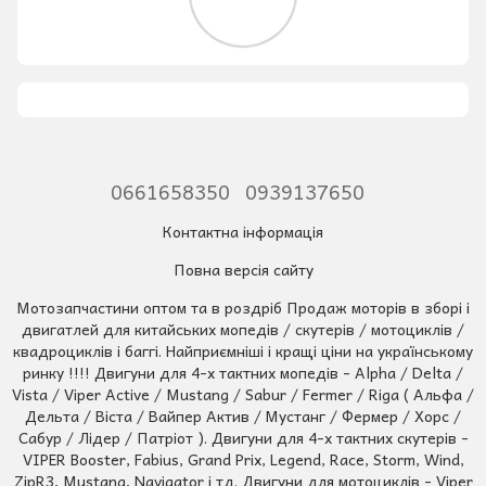
0661658350
0939137650
Контактна інформація
Повна версія сайту
Мотозапчастини оптом та в роздріб Продаж моторів в зборі і
двигатлей для китайських мопедів / скутерів / мотоциклів /
квадроциклів і баггі. Найприємніші і кращі ціни на українському
ринку !!!! Двигуни для 4-х тактних мопедів - Alpha / Delta /
Vista / Viper Active / Mustang / Sabur / Fermer / Riga ( Альфа /
Дельта / Віста / Вайпер Актив / Мустанг / Фермер / Хорс /
Сабур / Лідер / Патріот ). Двигуни для 4-х тактних скутерів -
VIPER Booster, Fabius, Grand Prix, Legend, Race, Storm, Wind,
ZipR3, Mustang, Navigator і тд. Двигуни для мотоциклів - Viper