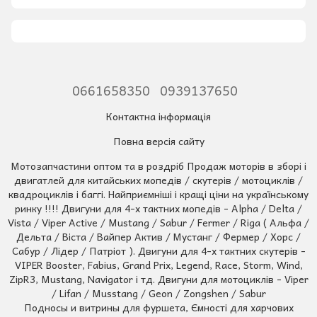
0661658350
0939137650
Контактна інформація
Повна версія сайту
Мотозапчастини оптом та в роздріб Продаж моторів в зборі і
двигатлей для китайських мопедів / скутерів / мотоциклів /
квадроциклів і баггі. Найприємніші і кращі ціни на українському
ринку !!!! Двигуни для 4-х тактних мопедів - Alpha / Delta /
Vista / Viper Active / Mustang / Sabur / Fermer / Riga ( Альфа /
Дельта / Віста / Вайпер Актив / Мустанг / Фермер / Хорс /
Сабур / Лідер / Патріот ). Двигуни для 4-х тактних скутерів -
VIPER Booster, Fabius, Grand Prix, Legend, Race, Storm, Wind,
ZipR3, Mustang, Navigator і тд. Двигуни для мотоциклів - Viper
/ Lifan / Musstang / Geon / Zongshen / Sabur
Подносы и витрины для фуршета, Ємності для харчових