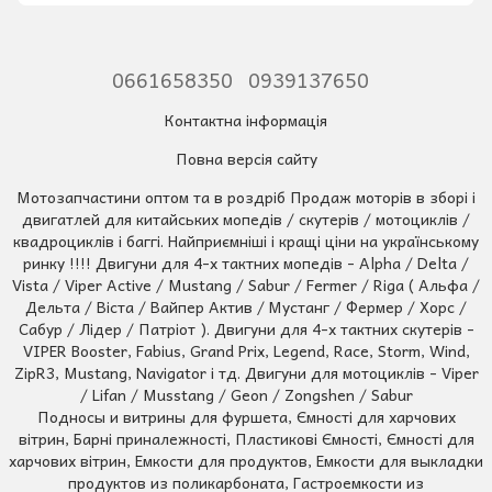
0661658350
0939137650
Контактна інформація
Повна версія сайту
Мотозапчастини оптом та в роздріб Продаж моторів в зборі і
двигатлей для китайських мопедів / скутерів / мотоциклів /
квадроциклів і баггі. Найприємніші і кращі ціни на українському
ринку !!!! Двигуни для 4-х тактних мопедів - Alpha / Delta /
Vista / Viper Active / Mustang / Sabur / Fermer / Riga ( Альфа /
Дельта / Віста / Вайпер Актив / Мустанг / Фермер / Хорс /
Сабур / Лідер / Патріот ). Двигуни для 4-х тактних скутерів -
VIPER Booster, Fabius, Grand Prix, Legend, Race, Storm, Wind,
ZipR3, Mustang, Navigator і тд. Двигуни для мотоциклів - Viper
/ Lifan / Musstang / Geon / Zongshen / Sabur
Подносы и витрины для фуршета, Ємності для харчових
вітрин, Барні приналежності, Пластикові Ємності, Ємності для
харчових вітрин, Емкости для продуктов, Емкости для выкладки
продуктов из поликарбоната, Гастроемкости из