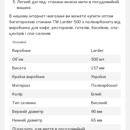
Легкий догляд: стакани можна мити в посудомийній
машині.
В нашому інтернет-магазині ви можете купити оптом
багаторазові стакани TM Larder 500 з полікарбонату від
виробника для кафе, ресторанів, готелів, басейнів, спа-
центрів і спа-салонів.
Основні
Виробник
Larder
Об`єм
500 мл
Висота
157 мм
Країна виробник
Україна
Матеріал
Полікарбонат
Колір
Білий
Тип склянки
Високий
Верхній діаметр
90 мм
Нижній діаметр
65 мм
Підходить для миття в посудомийній