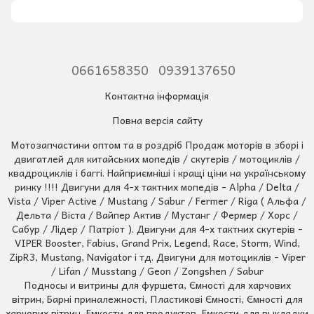
0661658350
0939137650
Контактна інформація
Повна версія сайту
Мотозапчастини оптом та в роздріб Продаж моторів в зборі і
двигатлей для китайських мопедів / скутерів / мотоциклів /
квадроциклів і баггі. Найприємніші і кращі ціни на українському
ринку !!!! Двигуни для 4-х тактних мопедів - Alpha / Delta /
Vista / Viper Active / Mustang / Sabur / Fermer / Riga ( Альфа /
Дельта / Віста / Вайпер Актив / Мустанг / Фермер / Хорс /
Сабур / Лідер / Патріот ). Двигуни для 4-х тактних скутерів -
VIPER Booster, Fabius, Grand Prix, Legend, Race, Storm, Wind,
ZipR3, Mustang, Navigator і тд. Двигуни для мотоциклів - Viper
/ Lifan / Musstang / Geon / Zongshen / Sabur
Подносы и витрины для фуршета, Ємності для харчових
вітрин, Барні приналежності, Пластикові Ємності, Ємності для
харчових вітрин, Емкости для продуктов, Емкости для выкладки