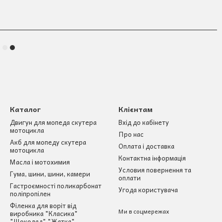
Каталог
Клієнтам
Двигун для мопеда скутера
Вхід до кабінету
мотоцикла
Про нас
Акб для мопеду скутера
Оплата і доставка
мотоцикла
Контактна інформація
Масла і мотохимия
Условия повернення та
Гума, шини, шини, камери
оплати
Гастроємності поликарбонат
Угода користувача
поліпропілен
Філенка для воріт від
Ми в соцмережах
виробника "Класика"
"Шоколад" "Жатка"