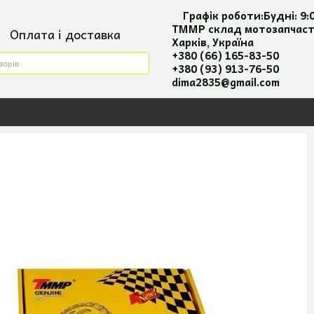
Графік роботи:
Будні:
9:
ТММР склад мотозапчас
Оплата і доставка
Харків, Україна
ктна інформація
+380 (66) 165-83-50
+380 (93) 913-76-50
ия повернення та оплати
dima2835@gmail.com
 користувача