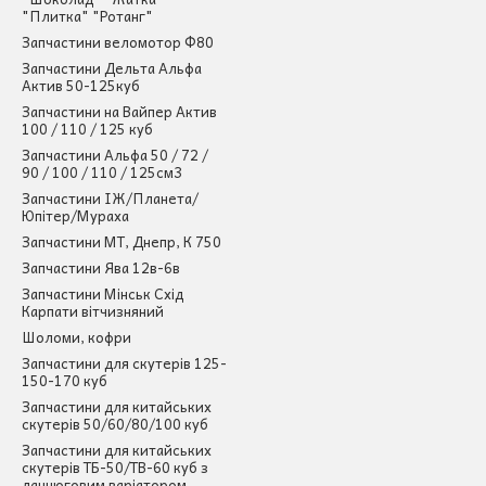
"Плитка" "Ротанг"
Запчастини веломотор Ф80
Запчастини Дельта Альфа
Актив 50-125куб
Запчастини на Вайпер Актив
100 / 110 / 125 куб
Запчастини Альфа 50 / 72 /
90 / 100 / 110 / 125см3
Запчастини ІЖ/Планета/
Юпітер/Мураха
Запчастини МТ, Днепр, К 750
Запчастини Ява 12в-6в
Запчастини Мінськ Схід
Карпати вітчизняний
Шоломи, кофри
Запчастини для скутерів 125-
150-170 куб
Запчастини для китайських
скутерів 50/60/80/100 куб
Запчастини для китайських
скутерів ТБ-50/ТВ-60 куб з
ланцюговим варіатором