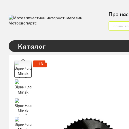
Перейти до основного контенту
Про нас
Конта
Услов
Угода
Каталог
−1%