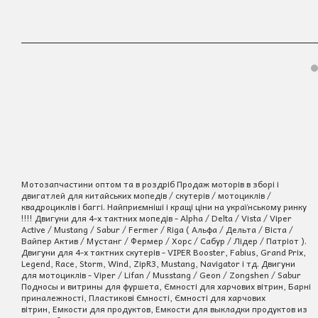
Мотозапчастини оптом та в роздріб Продаж моторів в зборі і
двигатлей для китайських мопедів / скутерів / мотоциклів /
квадроциклів і баггі. Найприємніші і кращі ціни на українському ринку
!!!! Двигуни для 4-х тактних мопедів - Alpha / Delta / Vista / Viper
Active / Mustang / Sabur / Fermer / Riga ( Альфа / Дельта / Віста /
Вайпер Актив / Мустанг / Фермер / Хорс / Сабур / Лідер / Патріот ).
Двигуни для 4-х тактних скутерів - VIPER Booster, Fabius, Grand Prix,
Legend, Race, Storm, Wind, ZipR3, Mustang, Navigator і тд. Двигуни
для мотоциклів - Viper / Lifan / Musstang / Geon / Zongshen / Sabur
Подносы и витрины для фуршета, Ємності для харчових вітрин, Барні
приналежності, Пластикові Ємності, Ємності для харчових
вітрин, Емкости для продуктов, Емкости для выкладки продуктов из