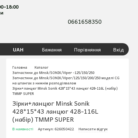
00–18:00
ти
0661658350
UAH
Бажання
Порівняння
Вхід
Головна
Каталог
Запчастини до Minsk/SONIK/Viper -125/150/250
Запчастини до Minsk/SONIK/Viper/125/150/200/250 моделі CG
на штангах з нижнім розподілвалом
Зірки+ланцюг Minsk Sonik 428*15*43 ланцюг 428-116L (набір)
TMMP SUPER
Зірки+ланцюг Minsk Sonik
428*15*43 ланцюг 428-116L
(набір) TMMP SUPER
В наявності
Артикул: 626050422
Написати відгук