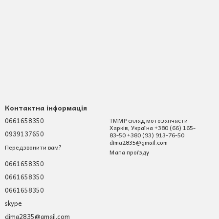
Контактна інформація
0661658350
ТММР склад мотозапчасти
Харків, Україна +380 (66) 165-
0939137650
83-50 +380 (93) 913-76-50
dima2835@gmail.com
Передзвонити вам?
Мапа проїзду
0661658350
0661658350
0661658350
skype
dima2835@gmail.com